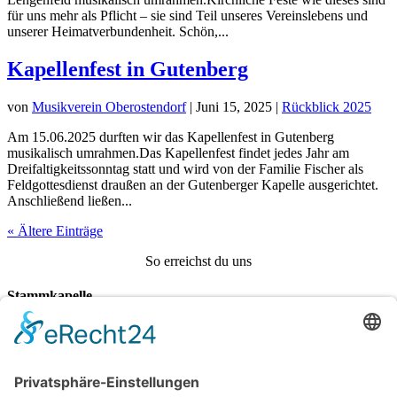
für uns mehr als Pflicht – sie sind Teil unseres Vereinslebens und
unserer Heimatverbundenheit. Schön,...
Kapellenfest in Gutenberg
von
Musikverein Oberostendorf
|
Juni 15, 2025
|
Rückblick 2025
Am 15.06.2025 durften wir das Kapellenfest in Gutenberg
musikalisch umrahmen.Das Kapellenfest findet jedes Jahr am
Dreifaltigkeitssonntag statt und wird von der Familie Fischer als
Feldgottesdienst draußen an der Gutenberger Kapelle ausgerichtet.
Anschließend ließen...
« Ältere Einträge
So erreichst du uns
Stammkapelle
Daniel Seitz
Wangerweg 1,
86869 Oberostendorf
Tel.:
0160/96234577
vorstand@musikverein-oberostendorf.de