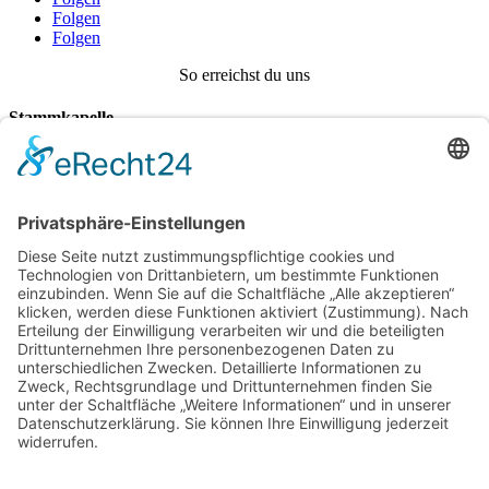
Folgen
Folgen
So erreichst du uns
Stammkapelle
Daniel Seitz
Wangerweg 1,
86869 Oberostendorf
Tel.:
0160/96234577
vorstand@musikverein-oberostendorf.de
Jugendausbildung
Hedwig Stich
Tel.: 0152/08764852
jugend@musikverein-oberostendorf.de
Musikalischer Leiter
Dominik Ertl
dirigent@musikverein-oberostendorf.de