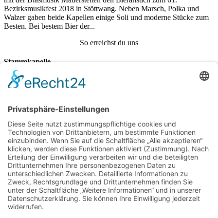
Bezirksmusikfest 2018 in Stöttwang. Neben Marsch, Polka und
Walzer gaben beide Kapellen einige Soli und moderne Stücke zum
Besten. Bei bestem Bier der...
So erreichst du uns
Stammkapelle
Daniel Seitz
Wangerweg 1,
86869 Oberostendorf
Tel.:
0160/96234577
vorstand@musikverein-oberostendorf.de
Jugendausbildung
Hedwig Stich
Tel.: 0152/08764852
jugend@musikverein-oberostendorf.de
Musikalischer Leiter
Dominik Ertl
dirigent@musikverein-oberostendorf.de